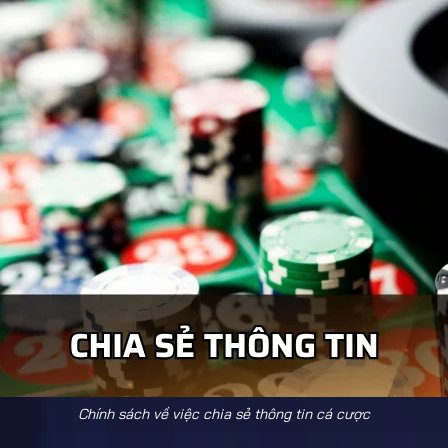
Chính sách về việc chia sẻ thông tin cá cược