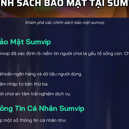
Khám phá các chính sách bảo mật sumvip
ảo Mật Sumvip
mvip đã xác định rõ: niềm tin người chơi là yếu tố sống còn. 
 khoản ngân hàng và dữ liệu người dùng.
xâm nhập từ bên thứ ba.
 chơi an tâm trải nghiệm dịch vụ.
ông Tin Cá Nhân Sumvip
p một số thông tin cá nhân như:​