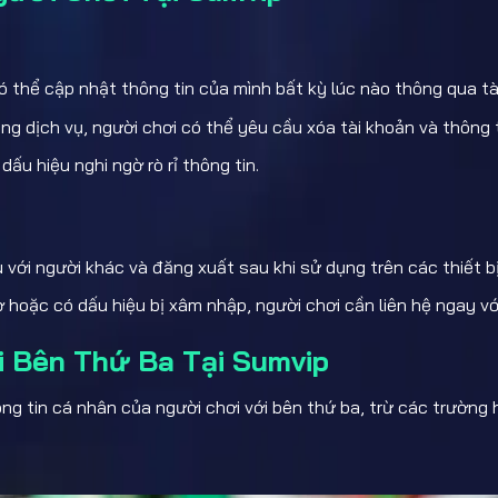
ó thể cập nhật thông tin của mình bất kỳ lúc nào thông qua tà
g dịch vụ, người chơi có thể yêu cầu xóa tài khoản và thông ti
dấu hiệu nghi ngờ rò rỉ thông tin.
với người khác và đăng xuất sau khi sử dụng trên các thiết bị
hoặc có dấu hiệu bị xâm nhập, người chơi cần liên hệ ngay với
i Bên Thứ Ba Tại Sumvip
g tin cá nhân của người chơi với bên thứ ba, trừ các trường h