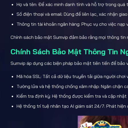
Họ và tên: Để xác minh danh tính và hỗ trợ trong quá tr
Số điện thoại và email: Dùng để liên lạc, xác nhận giao
Thông tin tài khoản ngân hàng: Phục vụ cho việc nạp và 
Chính sách bảo mật Sumvip đảm bảo rằng mọi thông tin nà
Chính Sách Bảo Mật Thông Tin N
Sumvip áp dụng các biện pháp bảo mật tiên tiến để bảo vệ
Mã hóa SSL: Tất cả dữ liệu truyền tải giữa người chơ
Tường lửa và hệ thống chống xâm nhập: Ngăn chặn các
Kiểm tra định kỳ: Hệ thống được kiểm tra và cập nhật
Hệ thống trí tuệ nhân tạo AI giám sát 24/7: Phát hiện