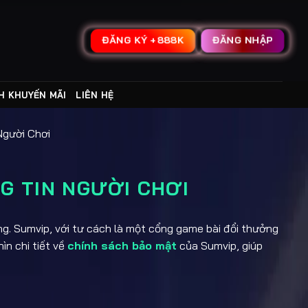
ĐĂNG KÝ +888K
ĐĂNG NHẬP
H KHUYẾN MÃI
LIÊN HỆ
Người Chơi
G TIN NGƯỜI CHƠI
ọng. Sumvip, với tư cách là một cổng game bài đổi thưởng
ìn chi tiết về
chính sách bảo mật
của Sumvip, giúp