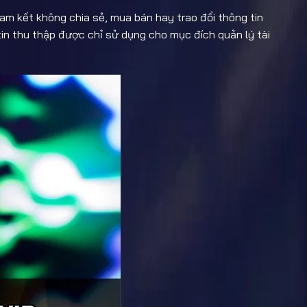
am kết không chia sẻ, mua bán hay trao đổi thông tin
tin thu thập được chỉ sử dụng cho mục đích quản lý tài