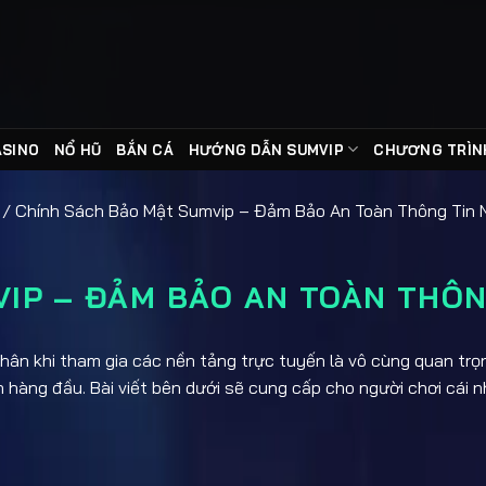
ASINO
NỔ HŨ
BẮN CÁ
HƯỚNG DẪN SUMVIP
CHƯƠNG TRÌN
/
Chính Sách Bảo Mật Sumvip – Đảm Bảo An Toàn Thông Tin 
IP – ĐẢM BẢO AN TOÀN THÔN
 nhân khi tham gia các nền tảng trực tuyến là vô cùng quan tr
 hàng đầu. Bài viết bên dưới sẽ cung cấp cho người chơi cái nh