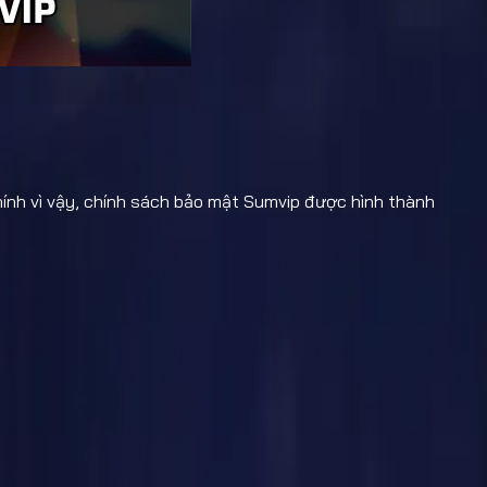
Chính vì vậy, chính sách bảo mật Sumvip được hình thành