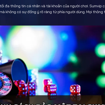
ối đa thông tin cá nhân và tài khoản của người chơi. Sumvip c
 mà không có sự đồng ý rõ ràng từ phía người dùng. Mọi thông 