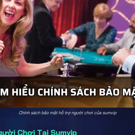
Chính sách bảo mật hỗ trợ người chơi của sumvip
gười Chơi Tại Sumvip