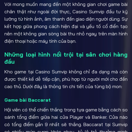
Với mong muốn mang đến một không gian chơi game bài
chân thật như ngoài đời thực, Casino Sumvip đầu tư kỹ
lưỡng từ hình ảnh, âm thanh đến giao diện người dùng. Sự
kết hợp giữa phong cách hiện đại và yếu tố cổ điển tạo
nên một không gian sòng bài thu nhỏ ngay trên màn hình
điện thoại hoặc máy tính của bạn.
Những loại hình nổi trội tại sân chơi hàng
đầu
Kho game tại Casino Sumvip không chỉ đa dạng mà còn
được thiết kế dễ tiếp cận, phù hợp từ người mới cho đến
cao thủ. Dưới đây là thông tin chi tiết của từng bộ mon:
Game bài Baccarat
Hội viên có thể chiến thắng trong tựa game bằng cách so
sánh tổng điểm giữa hai cửa Player và Banker. Cửa nào
có tổng điểm gần 9 nhất sẽ thắng. Baccarat tại Sumvip
có nhiều mức cược khác nhau, tỷ lệ trả thưởng minh