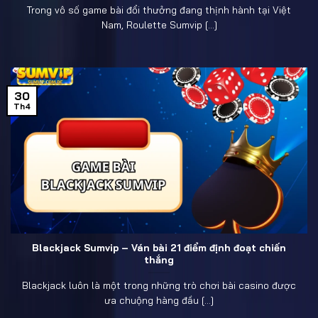
Trong vô số game bài đổi thưởng đang thịnh hành tại Việt
Nam, Roulette Sumvip [...]
30
Th4
Blackjack Sumvip – Ván bài 21 điểm định đoạt chiến
thắng
Blackjack luôn là một trong những trò chơi bài casino được
ưa chuộng hàng đầu [...]