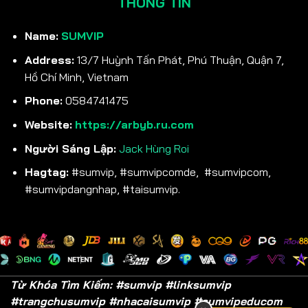
THÔNG TIN
Name:
SUMVIP
Address:
13/7 Huỳnh Tấn Phát, Phú Thuận, Quận 7,
Hồ Chí Minh, Vietnam
Phone:
0584741475
Website:
https://arbyb.ru.com
Người Sáng Lập:
Jack Hùng Roi
Hagtag:
#sumvip, #sumvipcomde, #sumvipcom,
#sumvipdangnhap, #taisumvip.
Từ Khóa Tìm Kiếm: #sumvip #linksumvip
#trangchusumvip #nhacaisumvip #sumvipeducom