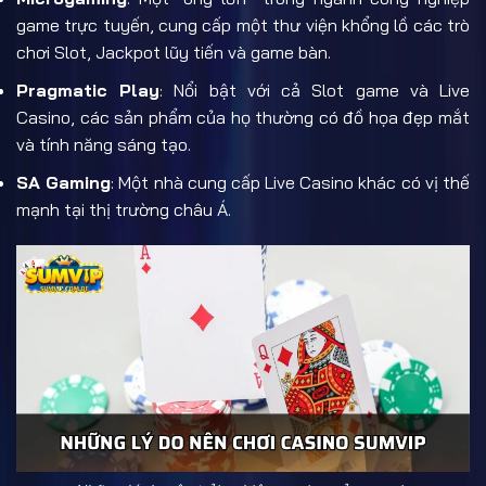
game trực tuyến, cung cấp một thư viện khổng lồ các trò
chơi Slot, Jackpot lũy tiến và game bàn.
Pragmatic Play
: Nổi bật với cả Slot game và Live
Casino, các sản phẩm của họ thường có đồ họa đẹp mắt
và tính năng sáng tạo.
SA Gaming
: Một nhà cung cấp Live Casino khác có vị thế
mạnh tại thị trường châu Á.