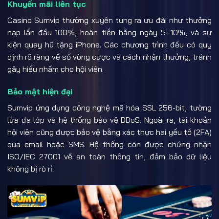
Khuyến mãi liên tục
Casino Sumvip thường xuyên tung ra ưu đãi như thưởng
nạp lần đầu 100%, hoàn tiền hằng ngày 5–10%, và sự
kiện quay hũ tặng iPhone. Các chương trình đều có quy
định rõ ràng về số vòng cược và cách nhận thưởng, tránh
gây hiểu nhầm cho hội viên.
Bảo mật hiện đại
Sumvip ứng dụng công nghệ mã hóa SSL 256-bit, tường
lửa đa lớp và hệ thống bảo vệ DDoS. Ngoài ra, tài khoản
hội viên cũng được bảo vệ bằng xác thực hai yếu tố (2FA)
qua email hoặc SMS. Hệ thống còn được chứng nhận
ISO/IEC 27001 về an toàn thông tin, đảm bảo dữ liệu
không bị rò rỉ.