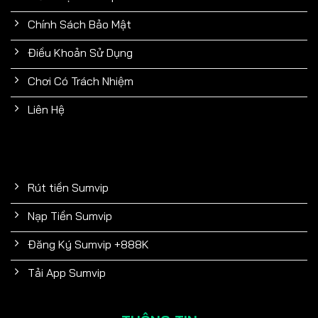
Chính Sách Bảo Mật
Điều Khoản Sử Dụng
Chơi Có Trách Nhiệm
Liên Hệ
HƯỚN DẪN
Rút tiền Sumvip
Nạp Tiền Sumvip
Đăng Ký Sumvip +888K
Tải App Sumvip