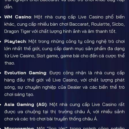
dẫn.
WM Casino
: Một nhà cung cấp Live Casino phổ biến
khác, cung cấp nhiều bàn chơi Baccarat, Roulette, Sicbo,
Dragon Tiger với chất lượng hình ảnh và âm thanh tốt.
Playtech
: Một trong những công ty công nghệ trò chơi
lớn nhất thế giới, cung cấp danh mục sản phẩm đa dạng
từ Live Casino, Slot game, game bài cho đến cá cược thể
thao.
Evolution Gaming
: Được công nhận là nhà cung cấp
hàng đầu thế giới về Live Casino, với chất lượng phát
sóng, sự chuyên nghiệp của Dealer và các biến thể trò
chơi sáng tạo.
Asia Gaming (AG)
: Một nhà cung cấp Live Casino rất
được ưa chuộng tại thị trường châu Á, với nhiều sảnh
chơi và các trò chơi bài truyền thống châu Á.
Microgaming
: Một “ông lớn” trong ngành công nghiệp