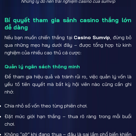
Những lý do nên trải nghiệm casino của sumvip
Bí quyết tham gia sảnh casino thắng lớn
dễ dàng
Nếu bạn muốn chiến thắng tại
Casino Sumvip
, đừng bỏ
qua những mẹo hay dưới đây – được tổng hợp từ kinh
nghiệm của nhiều cao thủ cá cược:
Quản lý ngân sách thông minh
Để tham gia hiệu quả và tránh rủi ro, việc quản lý vốn là
yếu tố tiên quyết mà bất kỳ hội viên nào cũng cần ghi
nhớ.
Chia nhỏ số vốn theo từng phiên chơi.
Đặt mức giới hạn thắng – thua rõ ràng trong mỗi buổi
chơi.
Không “gỡ” khi đang thua – đây là sai lầm phổ biến khiến