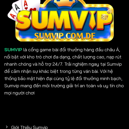
SUMVIP
là cổng game bài đổi thưởng hàng đầu châu Á,
nổi bật với kho trò chơi đa dạng, chất lượng cao, nạp rút
nhanh chóng và hỗ trợ 24/7. Trải nghiệm ngay tại Sumvip
để cảm nhận sự khác biệt trong từng ván bài. Với hệ
thống bảo mật hiện đại cùng tỷ lệ đổi thưởng minh bạch,
Sumvip mang đến môi trường giải trí an toàn và uy tín cho
mọi người chơi
VỀ CHÚNG TÔI
Giới Thiệu Sumvip