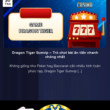
30
Th4
Dragon Tiger Sumvip – Trò chơi bài ăn tiền nhanh
chóng nhất
Không giống như Poker hay Baccarat cần nhiều tính toán
phức tạp, Dragon Tiger Sumvip [...]