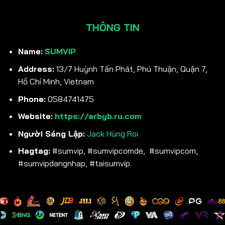
THÔNG TIN
Name:
SUMVIP
Address:
13/7 Huỳnh Tấn Phát, Phú Thuận, Quận 7,
Hồ Chí Minh, Vietnam
Phone:
0584741475
Website:
https://arbyb.ru.com
Người Sáng Lập:
Jack Hùng Roi
Hagtag:
#sumvip, #sumvipcomde, #sumvipcom,
#sumvipdangnhap, #taisumvip.