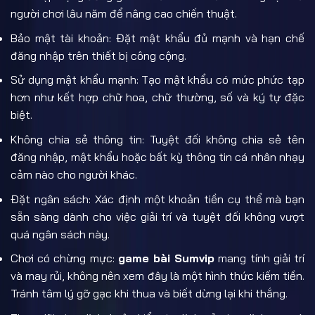
người chơi lâu năm để nâng cao chiến thuật.
Bảo mật tài khoản: Đặt mật khẩu đủ mạnh và hạn chế
đăng nhập trên thiết bị công cộng.
Sử dụng mật khẩu mạnh: Tạo mật khẩu có mức phức tạp
hơn như kết hợp chữ hoa, chữ thường, số và ký tự đặc
biệt.
Không chia sẻ thông tin: Tuyệt đối không chia sẻ tên
đăng nhập, mật khẩu hoặc bất kỳ thông tin cá nhân nhạy
cảm nào cho người khác.
Đặt ngân sách: Xác định một khoản tiền cụ thể mà bạn
sẵn sàng dành cho việc giải trí và tuyệt đối không vượt
quá ngân sách này.
Chơi có chừng mực:
game bài Sumvip
mang tính giải trí
và may rủi, không nên xem đây là một hình thức kiếm tiền.
Tránh tâm lý gỡ gạc khi thua và biết dừng lại khi thắng.