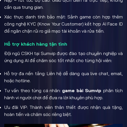
cần qua trung gian.
Xác thực danh tính bảo mật: Sảnh game còn hợp thêm
công nghệ KYC (Know Your Customer) kết hợp AI Face ID
để ngăn chặn rủi ro giả mạo tài khoản và rửa tiền.
Hỗ trợ khách hàng tận tình
Đội ngũ CSKH tại Sumvip được đào tạo chuyên nghiệp và
ứng dụng AI để chăm sóc tốt nhất cho từng hội viên:
Hỗ trợ đa nền tảng: Liên hệ dễ dàng qua live chat, email,
hoặc hotline.
Tư vấn theo từng cá nhân:
game bài Sumvip
phân tích
hành vi người chơi để đưa ra lời khuyên phù hợp.
Ưu đãi VIP: Thành viên thân thiết được nhận quà tặng,
hoàn tiền và chăm sóc riêng biệt.