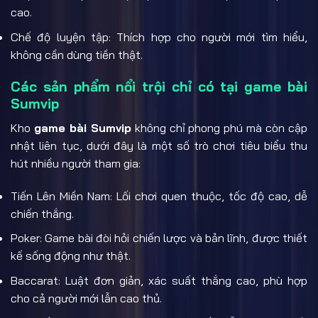
cao.
Chế độ luyện tập: Thích hợp cho người mới tìm hiểu,
không cần dùng tiền thật.
Các sản phẩm nổi trội chỉ có tại game bài
Sumvip
Kho
game bài Sumvip
không chỉ phong phú mà còn cập
nhật liên tục, dưới đây là một số trò chơi tiêu biểu thu
hút nhiều người tham gia:
Tiến Lên Miền Nam: Lối chơi quen thuộc, tốc độ cao, dễ
chiến thắng.
Poker: Game bài đòi hỏi chiến lược và bản lĩnh, được thiết
kế sống động như thật.
Baccarat: Luật đơn giản, xác suất thắng cao, phù hợp
cho cả người mới lẫn cao thủ.