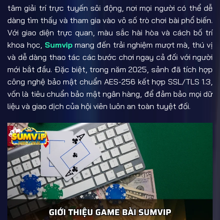
tâm giải trí trực tuyến sôi động, nơi mọi người có thể dễ
dàng tìm thấy và tham gia vào vô số trò chơi bài phổ biến.
Với giao diện trực quan, màu sắc hài hòa và cách bố trí
khoa học,
Sumvip
mang đến trải nghiệm mượt mà, thú vị
và dễ dàng thao tác các bước chơi ngay cả đối với người
mới bắt đầu. Đặc biệt, trong năm 2025, sảnh đã tích hợp
công nghệ bảo mật chuẩn AES-256 kết hợp SSL/TLS 1.3,
vốn là tiêu chuẩn bảo mật ngân hàng, để đảm bảo mọi dữ
liệu và giao dịch của hội viên luôn an toàn tuyệt đối.