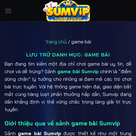
Bỏ
qua
nội
dung
Trang chủ
/
game bài
LƯU TRỮ DANH MỤC:
GAME BÀI
Bạn đang tìm kiếm một địa chỉ chơi game bài uy tín, dễ
chơi và dễ trúng? Sảnh
game bài Sumvip
chính là “điểm
dừng chân” lý tưởng cho những ai đam mê các trò chơi
bài trực tuyến. Với hệ thống game hiện đại, giao diện bắt
mắt cùng hàng loạt phần thưởng hấp dẫn, Sumvip đang
dần khẳng định vị thế vững chắc trong làng giải trí trực
tuyến.
Giới thiệu qua về sảnh game bài Sumvip
Sảnh
game bài Sumvip
được thiết kế như một trung