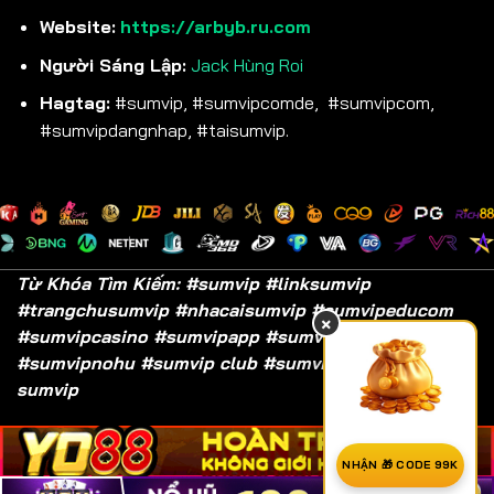
nhằm gia tăng giá trị cho người chơi và tạo động lực trải
Website:
https://arbyb.ru.com
nghiệm lâu dài.
Người Sáng Lập:
Jack Hùng Roi
Hagtag:
#sumvip, #sumvipcomde, #sumvipcom,
#sumvipdangnhap, #taisumvip.
Từ Khóa Tìm Kiếm: #sumvip #linksumvip
#trangchusumvip #nhacaisumvip #sumvipeducom
×
#sumvipcasino #sumvipapp #sumvipgame
Các ưu thế vượt trội của Sumvip
#sumvipnohu #sumvip club #sumvipcom #link
sumvip
Gói chào mừng thành viên mới với mức thưởng 100% lần
nạp đầu tiên (tối đa 5 triệu đồng) cùng 50 vòng quay
NHẬN 🎁 CODE 99K
miễn phí. Chương trình hoàn trả không giới hạn hàng