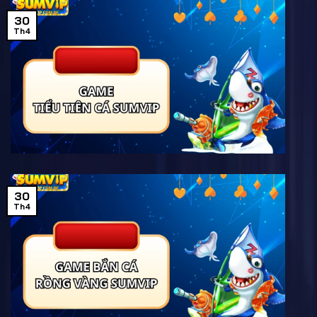
Tính đến tháng 03/2026,
SumVip
đã ghi nhận hơn
2
30
Th4
triệu tài khoản đăng ký
với tỷ lệ người dùng hoạt
động hàng tháng đạt mức ổn định, phản ánh mức độ
gắn kết cao của cộng đồng. Theo báo cáo nội bộ
thương hiệu, khoảng
68% người chơi quay trở lại
sau lần đầu trải nghiệm con số phản ánh chất lượng
dịch vụ đáng ghi nhận.
2M+
300+
30
Th4
TÀI KHOẢN ĐÃ ĐĂNG KÝ
TỰA GAME TRONG KHO
95–98%
94%