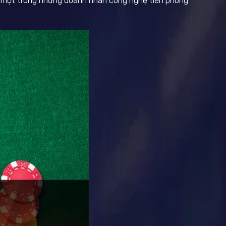
 là một trong những doanh nhân công nghệ tiên phong