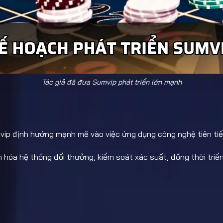
Tác giả đã đưa Sumvip phát triển lớn mạnh
mvip định hướng mạnh mẽ vào việc ứng dụng công nghệ tiên tiế
a hệ thống đổi thưởng, kiểm soát xác suất, đồng thời triển kh