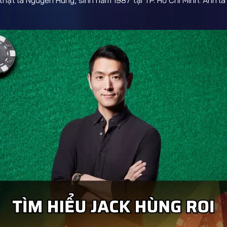
 thật là Nguyễn Hùng, sinh năm 1987 tại TP. Hồ Chí Minh. Anh