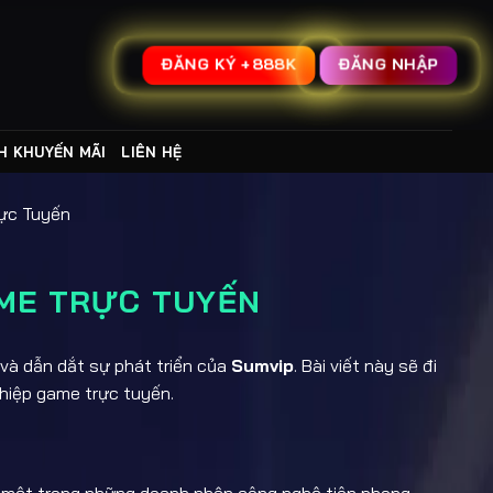
ĐĂNG KÝ +888K
ĐĂNG NHẬP
H KHUYẾN MÃI
LIÊN HỆ
rực Tuyến
AME TRỰC TUYẾN
 và dẫn dắt sự phát triển của
Sumvip
. Bài viết này sẽ đi
hiệp game trực tuyến.​