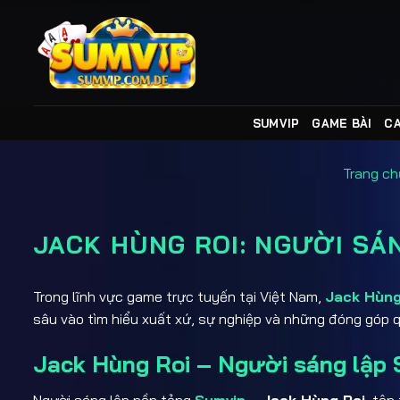
Bỏ
qua
nội
dung
SUMVIP
GAME BÀI
C
Trang ch
JACK HÙNG ROI: NGƯỜI SÁ
Trong lĩnh vực game trực tuyến tại Việt Nam,
Jack Hùng
sâu vào tìm hiểu xuất xứ, sự nghiệp và những đóng góp 
Jack Hùng Roi – Người sáng lập 