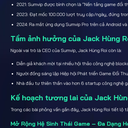
2021: Sumvip được bình chọn là “Nền tảng game đổi t
2023: Đạt mốc 100.000 lượt truy cập/ngày, đứng tron
2024: Ra mắt ứng dụng Sumvip Pro trên cả Android và 
Tầm ảnh hưởng của Jack Hùng Ro
Ngoài vai trò là CEO của Sumvip, Jack Hùng Roi còn là:
Diễn giả khách mời tại nhiều hội thảo công nghệ bloc
Người đồng sáng lập Hiệp hội Phát triển Game Đổi Th
Nhà đầu tư thiên thần vào hơn 6 startup công nghệ g
Kế hoạch tương lai của Jack Hùn
Trong các bài phỏng vấn gần đây, Jack Hùng Roi tiết lộ t
Mở Rộng Hệ Sinh Thái Game – Đa Dạng 