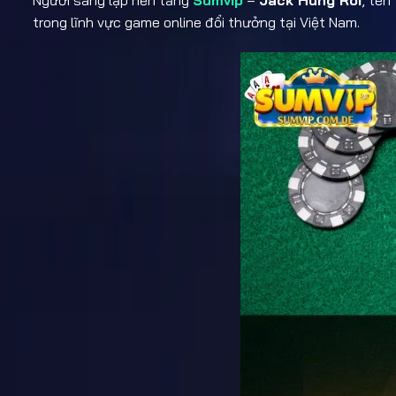
Người sáng lập nền tảng
Sumvip
–
Jack Hùng Roi
, tên
trong lĩnh vực game online đổi thưởng tại Việt Nam.