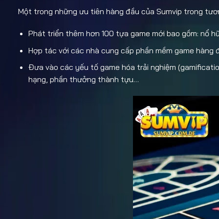
Một trong những ưu tiên hàng đầu của Sumvip trong tương
Phát triển thêm hơn 100 tựa game mới bao gồm: nổ hũ 3
Hợp tác với các nhà cung cấp phần mềm game hàng đầ
Đưa vào các yếu tố game hóa trải nghiệm (gamificatio
hạng, phần thưởng thành tựu…