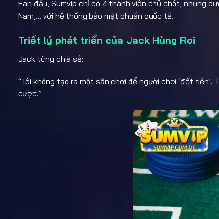
Ban đầu, Sumvip chỉ có 4 thành viên chủ chốt, nhưng dưới
Nam,… với hệ thống bảo mật chuẩn quốc tế.
Triết lý phát triển của Jack Hùng Roi
Jack từng chia sẻ:
“Tôi không tạo ra một sân chơi để người chơi ‘đốt tiền’. 
cược.”