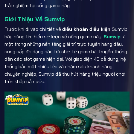
trải nghiệm tại cổng game này.​
Giới Thiệu Về Sumvip
Trước khi đi vào chi tiết về
điều khoản điều kiện
Sumvip,
hãy cùng tìm hiểu sơ lược về cổng game này.
Sumvip
là
một trong những nền tảng giải trí trực tuyến hàng đầu,
cung cấp đa dạng các trò chơi từ game bài truyền thống
đến các slot game hiện đại. Với giao diện 4D dễ dùng, hệ
thống bảo mật nhiều lớp và chăm sóc khách hàng
chuyên nghiệp, Sumvip đã thu hút hàng triệu người chơi
trên khắp cả nước.