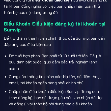
Việc đồng ý với
điều khoản điều kiện
Sumvip khi đăng ký
tài khoản đồng nghĩa với việc bạn chấp nhận tuân thủ
toàn bộ các nội dung trong đó.
Điều Khoản Điều kiện đăng ký tài khoản tại
Sumvip
Để trở thành thành viên chính thức của Sumvip, bạn cần
đáp ứng các điều kiện sau:
Độ tuổi hợp pháp: Bạn phải từ 18 tuổi trở lên. Đây là
quy định bắt buộc, giúp đảm bảo trải nghiệm lành
mạnh.
Cung cấp thông tin chính xác: Họ tên, số điện thoại,
email, tài khoản ngân hàng phải chính chủ.
Chấp nhận điều khoản điều kiện Sumvip: Trong quá
trình đăng ký, bạn sẽ được yêu cầu xác nhận đã đọc
và đồng ý với toàn bộ nội dung các điều khoản.