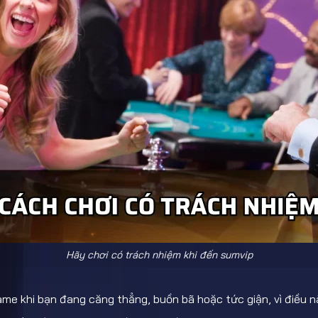
Hãy chơi có trách nhiệm khi đến sumvip
me khi bạn đang căng thẳng, buồn bã hoặc tức giận, vì điều 