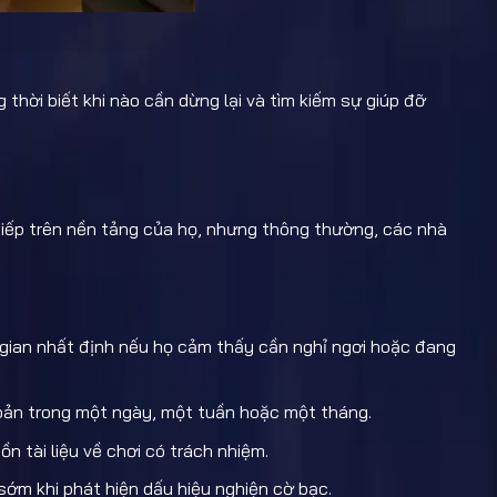
 thời biết khi nào cần dừng lại và tìm kiếm sự giúp đỡ
 tiếp trên nền tảng của họ, nhưng thông thường, các nhà
i gian nhất định nếu họ cảm thấy cần nghỉ ngơi hoặc đang
khoản trong một ngày, một tuần hoặc một tháng.
n tài liệu về chơi có trách nhiệm.
 sớm khi phát hiện dấu hiệu nghiện cờ bạc.