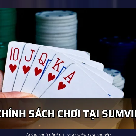
Chính sách chơi có trách nhiệm tại sumvip