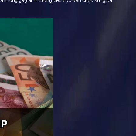
t và không gây ảnh hưởng tiêu cực đến cuộc sống cá