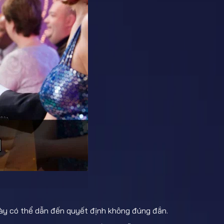
này có thể dẫn đến quyết định không đúng đắn.