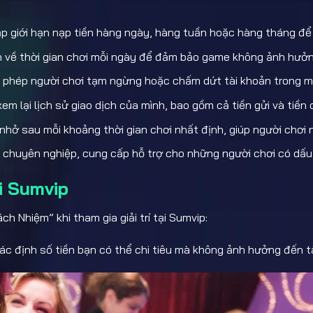
lập giới hạn nạp tiền hàng ngày, hàng tuần hoặc hàng tháng để
hạn về thời gian chơi mỗi ngày để đảm bảo game không ảnh hư
ho phép người chơi tạm ngừng hoặc chấm dứt tài khoản trong m
m lại lịch sử giao dịch của mình, bao gồm cả tiền gửi và tiền c
hở sau mỗi khoảng thời gian chơi nhất định, giúp người chơi 
 chuyên nghiệp, cung cấp hỗ trợ cho những người chơi có dấu 
i Sumvip
h Nhiệm” khi tham gia giải trí tại Sumvip:
ác định số tiền bạn có thể chi tiêu mà không ảnh hưởng đến tà