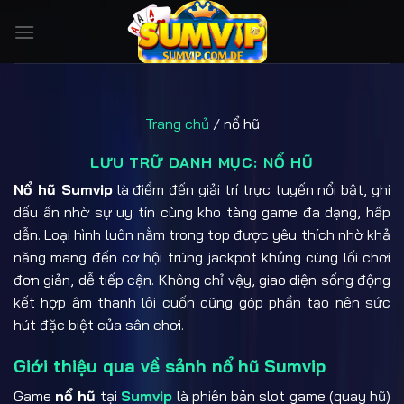
Bỏ
qua
nội
dung
Trang chủ
/
nổ hũ
LƯU TRỮ DANH MỤC:
NỔ HŨ
Nổ hũ Sumvip
là điểm đến giải trí trực tuyến nổi bật, ghi
dấu ấn nhờ sự uy tín cùng kho tàng game đa dạng, hấp
dẫn. Loại hình luôn nằm trong top được yêu thích nhờ khả
năng mang đến cơ hội trúng jackpot khủng cùng lối chơi
đơn giản, dễ tiếp cận. Không chỉ vậy, giao diện sống động
kết hợp âm thanh lôi cuốn cũng góp phần tạo nên sức
hút đặc biệt của sân chơi.
Giới thiệu qua về sảnh nổ hũ Sumvip
Game
nổ hũ
tại
Sumvip
là phiên bản slot game (quay hũ)