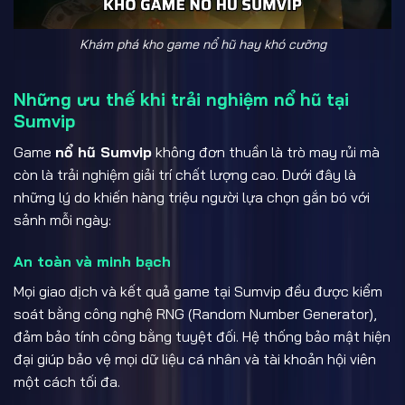
Khám phá kho game nổ hũ hay khó cưỡng
Những ưu thế khi trải nghiệm nổ hũ tại
Sumvip
Game
nổ hũ Sumvip
không đơn thuần là trò may rủi mà
còn là trải nghiệm giải trí chất lượng cao. Dưới đây là
những lý do khiến hàng triệu người lựa chọn gắn bó với
sảnh
mỗi ngày:
An toàn và minh bạch
Mọi giao dịch và kết quả game tại
Sumvip
đều được kiểm
soát bằng công nghệ RNG (Random Number Generator),
đảm bảo tính công bằng tuyệt đối. Hệ thống bảo mật hiện
đại giúp bảo vệ mọi dữ liệu cá nhân và tài khoản hội viên
một cách tối đa.