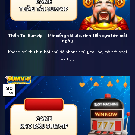
Thần Tài Sumvip – Mở cổng tài lộc, rinh tiền cực lớn mỗi
ngày
Không chỉ thu hút bởi chủ đề phong thủy, tài lộc, mà trò chơi
còn [...]
30
Th4