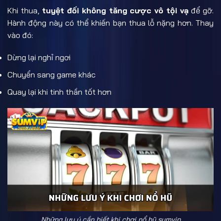
Khi thua,
tuyệt đối không tăng cược vô tội vạ
để gỡ.
Hành động này có thể khiến bạn thua lỗ nặng hơn. Thay
vào đó:
Dừng lại nghỉ ngơi
Chuyển sang game khác
Quay lại khi tinh thần tốt hơn
Những lưu ý cần biết khi chơi nổ hũ sumvip