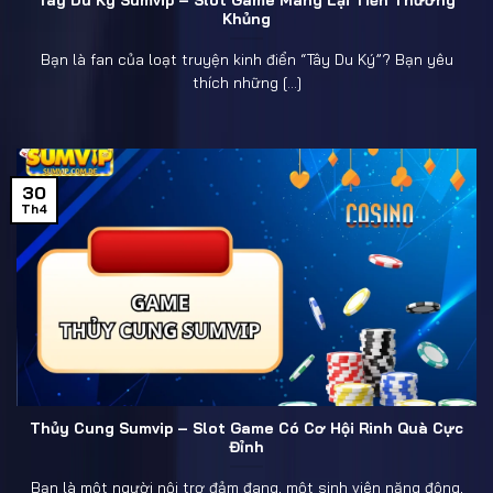
Khủng
Bạn là fan của loạt truyện kinh điển “Tây Du Ký”? Bạn yêu
thích những [...]
30
Th4
Thủy Cung Sumvip – Slot Game Có Cơ Hội Rinh Quà Cực
Đỉnh
Bạn là một người nội trợ đảm đang, một sinh viên năng động,