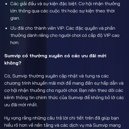
Các giải đấu và sự kiện đặc biệt: Cơ hội nhận thưởng
lớn thông qua các cuộc thi hoặc sự kiện theo thời
gian.
Ưu đãi cho thành viên VIP: Các đặc quyền và phần
thưởng dành riêng cho người chơi có cấp độ VIP cao
hơn.
Sumvip có thường xuyên có các ưu đãi mới
không?
Có, Sumvip thường xuyên cập nhật và tung ra các
chương trình khuyến mãi mới để mang đến sự hấp dẫn và
cơ hội nhận thưởng cho người chơi. Bạn nên theo dõi các
kênh thông tin chính thức của Sumvip để không bỏ lỡ các
ưu đãi mới nhất.
Hy vọng rằng những câu trả lời chi tiết trên đã giúp bạn
hiểu rõ hơn về nền tảng và các dịch vụ mà Sumvip mang