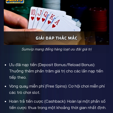
Sumvip mang đếng hàng loạt ưu đãi giá trị
Ưu đãi nạp tiền (Deposit Bonus/Reload Bonus):
Thưởng thêm phần trăm giá trị cho các lần nạp tiền
tiếp theo.
Vòng quay miễn phí (Free Spins): Cơ hội chơi miễn phí
các trò chơi slot.
Hoàn trả tiền cược (Cashback): Hoàn lại một phần số
tiền cược thua trong một khoảng thời gian nhất định.