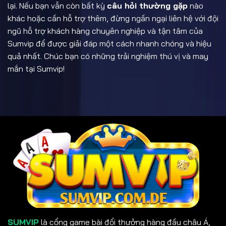
lại. Nếu bạn vẫn còn bất kỳ
câu hỏi thường gặp
nào
khác hoặc cần hỗ trợ thêm, đừng ngần ngại liên hệ với đội
ngũ hỗ trợ khách hàng chuyên nghiệp và tận tâm của
Sumvip để được giải đáp một cách nhanh chóng và hiệu
quả nhất. Chúc bạn có những trải nghiệm thú vị và may
mắn tại Sumvip!
SUMVIP
là cổng game bài đổi thưởng hàng đầu châu Á,