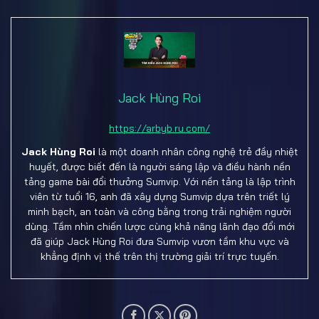
Jack Hùng Roi
https://arbyb.ru.com/
Jack Hùng Roi
là một doanh nhân công nghệ trẻ đầy nhiệt
huyết, được biết đến là người sáng lập và điều hành nền
tảng game bài đổi thưởng Sumvip. Với nền tảng là lập trình
viên từ tuổi 16, anh đã xây dựng Sumvip dựa trên triết lý
minh bạch, an toàn và công bằng trong trải nghiệm người
dùng. Tầm nhìn chiến lược cùng khả năng lãnh đạo đổi mới
đã giúp Jack Hùng Roi đưa Sumvip vươn tầm khu vực và
khẳng định vị thế trên thị trường giải trí trực tuyến.