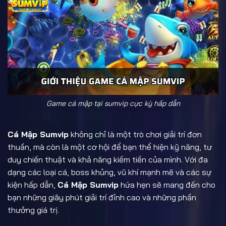
Game cá mập tại sumvip cực kỳ hấp dẫn
Cá Mập Sumvip
không chỉ là một trò chơi giải trí đơn
thuần, mà còn là một cơ hội để bạn thể hiện kỹ năng, tư
duy chiến thuật và khả năng kiếm tiền của mình. Với đa
dạng các loại cá, boss khủng, vũ khí mạnh mẽ và các sự
kiện hấp dẫn,
Cá Mập Sumvip
hứa hẹn sẽ mang đến cho
bạn những giây phút giải trí đỉnh cao và những phần
thưởng giá trị.