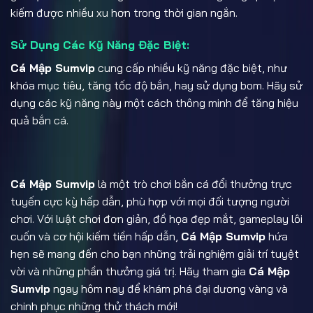
kiếm được nhiều xu hơn trong thời gian ngắn.
Sử Dụng Các Kỹ Năng Đặc Biệt:
Cá Mập Sumvip
cung cấp nhiều kỹ năng đặc biệt, như
khóa mục tiêu, tăng tốc độ bắn, hay sử dụng bom. Hãy sử
dụng các kỹ năng này một cách thông minh để tăng hiệu
quả bắn cá.
Cá Mập Sumvip
là một trò chơi bắn cá đổi thưởng trực
tuyến cực kỳ hấp dẫn, phù hợp với mọi đối tượng người
chơi. Với luật chơi đơn giản, đồ họa đẹp mắt, gameplay lôi
cuốn và cơ hội kiếm tiền hấp dẫn,
Cá Mập Sumvip
hứa
hẹn sẽ mang đến cho bạn những trải nghiệm giải trí tuyệt
vời và những phần thưởng giá trị. Hãy tham gia
Cá Mập
Sumvip
ngay hôm nay để khám phá đại dương vàng và
chinh phục những thử thách mới!