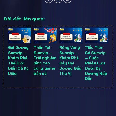
Bài viết liên quan:
Đại Dương
Thần Tài
Rồng Vàng
Tiểu Tiên
Sumvip –
Sumvip –
Sumvip –
Cá Sumvip
Khám Phá
Trải nghiệm
Khám Phá
– Cuộc
Thế Giới
đỉnh cao
Đáy Đại
Phiêu Lưu
Biển Cả Kỳ
cùng game
Dương Đầy
Dưới Đại
Diệu
bắn cá
Thú Vị
Dương Hấp
Dẫn