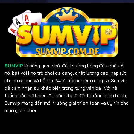
SUMVIP
là cổng game bài đổi thưởng hàng đầu châu Á,
nổi bật với kho trò chơi đa dạng, chất lượng cao, nạp rút
nhanh chóng và hỗ trợ 24/7. Trải nghiệm ngay tại Sumvip
để cảm nhận sự khác biệt trong từng ván bài. Với hệ
thống bảo mật hiện đại cùng tỷ lệ đổi thưởng minh bạch,
Sumvip mang đến môi trường giải trí an toàn và uy tín cho
mọi người chơi