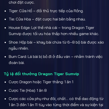
chơi đặt cược.
Tiger: Cửa Hổ – đối thủ trực tiếp của Rồng.
Tie: Cửa Hòa – đặt cược hai bên bằng nhau.
House Edge: Lợi thế nhà cái – trong Dragon Tiger
Sumvip được tối ưu hóa thấp hơn nhiều game khác.
Shoe: Hộp bài – khay bài chứa từ 6–8 bộ bài được xáo
ngẫu nhiên.
Burn Card: Lá bài bị bỏ đi ở đầu ván – nhằm tránh việc
đoán bài.
Tỷ lệ đổi thưởng Dragon Tiger Sumvip
Cược Dragon hoặc Tiger thắng: 1 ăn 1
Cược Tie (Hòa): 1 ăn 8
Cược các cửa phụ như đôi, chất… có thể dao động từ
1 ăn 3 đến 1 ăn 11 tùy vào từng thời điểm và sự kiện tại