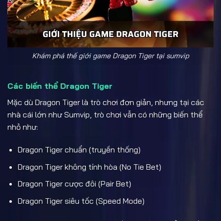
Khám phá thế giới game Dragon Tiger tại sumvip
Các biến thể Dragon Tiger
Mặc dù Dragon Tiger là trò chơi đơn giản, nhưng tại các
nhà cái lớn như Sumvip, trò chơi vẫn có những biến thể
nhỏ như:
Dragon Tiger chuẩn (truyền thống)
Dragon Tiger không tính hòa (No Tie Bet)
Dragon Tiger cược đôi (Pair Bet)
Dragon Tiger siêu tốc (Speed Mode)