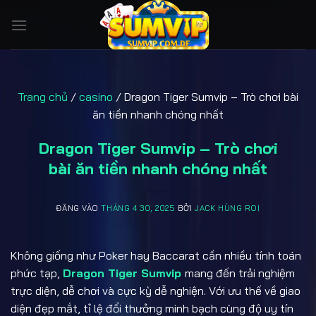
Bỏ
qua
nội
dung
Trang chủ
/
casino
/
Dragon Tiger Sumvip – Trò chơi bài
ăn tiền nhanh chóng nhất
Dragon Tiger Sumvip – Trò chơi
bài ăn tiền nhanh chóng nhất
ĐĂNG VÀO
THÁNG 4 30, 2025
BỞI
JACK HÙNG ROI
Không giống như Poker hay Baccarat cần nhiều tính toán
phức tạp,
Dragon Tiger Sumvip
mang đến trải nghiệm
trực diện, dễ chơi và cực kỳ dễ nghiện. Với ưu thế về giao
diện đẹp mắt, tỉ lệ đổi thưởng minh bạch cùng độ uy tín