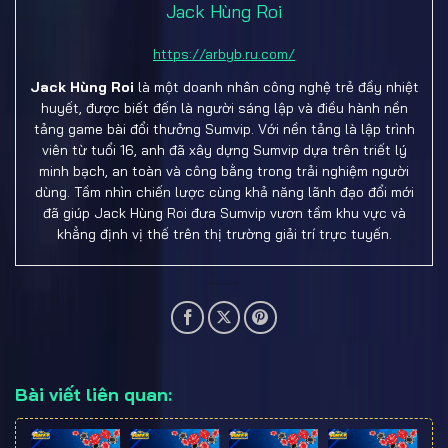
Jack Hùng Roi
https://arbyb.ru.com/
Jack Hùng Roi
là một doanh nhân công nghệ trẻ đầy nhiệt
huyết, được biết đến là người sáng lập và điều hành nền
tảng game bài đổi thưởng Sumvip. Với nền tảng là lập trình
viên từ tuổi 16, anh đã xây dựng Sumvip dựa trên triết lý
minh bạch, an toàn và công bằng trong trải nghiệm người
dùng. Tầm nhìn chiến lược cùng khả năng lãnh đạo đổi mới
đã giúp Jack Hùng Roi đưa Sumvip vươn tầm khu vực và
khẳng định vị thế trên thị trường giải trí trực tuyến.
Bài viết liên quan: