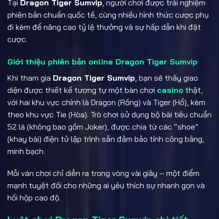
Tại
Dragon Tiger Sumvip
, người chơi được trải nghiệm
phiên bản chuẩn quốc tế, cùng nhiều hình thức cược phụ
đi kèm để nâng cao tỷ lệ thưởng và sự hấp dẫn khi đặt
cược.
Giới thiệu phiên bản online Dragon Tiger Sumvip
Khi tham gia
Dragon Tiger Sumvip
, bạn sẽ thấy giao
diện được thiết kế tương tự một bàn chơi
casino
thật,
với hai khu vực chính là Dragon (Rồng) và Tiger (Hổ), kèm
theo khu vực Tie (Hòa). Trò chơi sử dụng bộ bài tiêu chuẩn
52 lá (không bao gồm Joker), được chia từ các “shoe”
(khay bài) điện tử lập trình sẵn đảm bảo tính công bằng,
minh bạch.
Mỗi ván chơi chỉ diễn ra trong vòng vài giây – một điểm
mạnh tuyệt đối cho những ai yêu thích sự nhanh gọn và
hồi hộp cao độ.