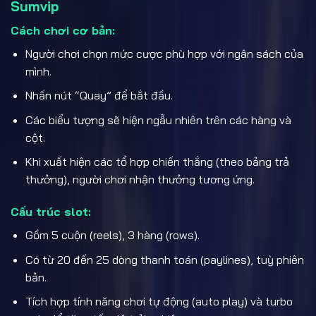
Sumvip
Cách chơi cơ bản:
Người chơi chọn mức cược phù hợp với ngân sách của
mình.
Nhấn nút “Quay” để bắt đầu.
Các biểu tượng sẽ hiện ngẫu nhiên trên các hàng và
cột.
Khi xuất hiện các tổ hợp chiến thắng (theo bảng trả
thưởng), người chơi nhận thưởng tương ứng.
Cấu trúc slot:
Gồm 5 cuộn (reels), 3 hàng (rows).
Có từ 20 đến 25 dòng thanh toán (paylines), tuỳ phiên
bản.
Tích hợp tính năng chơi tự động (auto play) và turbo