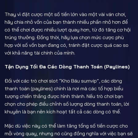
Thay vì đặt cược một số tiền lớn vào một vài ván chơi,
hãy chia nhỏ vốn của bạn thành nhiều phần nhỏ hơn để
có thể chơi được nhiều lượt quay hơn, từ đó tăng cơ hội
trúng thưởng. Đồng thời, hãy lựa chọn mức cược phù
hợp với số vốn bạn đang có, tránh đặt cược quá cao so
với khả năng tài chính của mình.
Tận Dụng Tối Đa Các Dòng Thanh Toán (Paylines)
Đối với các trò chơi slot “Kho Báu sumvip”, các dòng
thanh toán (paylines) chính là nơi mà các tổ hợp biểu
tượng chiến thắng được hình thành. Nếu trò chơi bạn
chọn cho phép điều chỉnh số lượng dòng thanh toán, lời
khuyên là bạn nên kích hoạt tất cả các dòng có thể.
Mặc dù việc này có thể làm tăng tổng số tiền cược cho
mỗi vòng quay, nhưng nó cũng đồng nghĩa với việc bạn sẽ