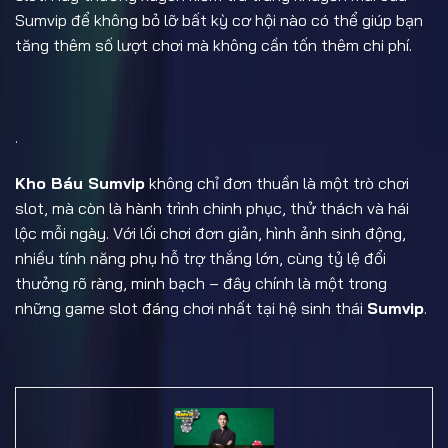
Sumvip để không bỏ lỡ bất kỳ cơ hội nào có thể giúp bạn
tăng thêm số lượt chơi mà không cần tốn thêm chi phí.
.
Kho Báu Sumvip
không chỉ đơn thuần là một trò chơi
slot, mà còn là hành trình chinh phục, thử thách và hái
lộc mỗi ngày. Với lối chơi đơn giản, hình ảnh sinh động,
nhiều tính năng phụ hỗ trợ thắng lớn, cùng tỷ lệ đổi
thưởng rõ ràng, minh bạch – đây chính là một trong
những game slot đáng chơi nhất tại hệ sinh thái
Sumvip
.