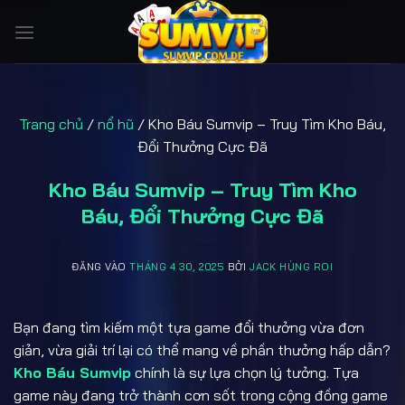
Bỏ
qua
nội
dung
Trang chủ
/
nổ hũ
/
Kho Báu Sumvip – Truy Tìm Kho Báu,
Đổi Thưởng Cực Đã
Kho Báu Sumvip – Truy Tìm Kho
Báu, Đổi Thưởng Cực Đã
ĐĂNG VÀO
THÁNG 4 30, 2025
BỞI
JACK HÙNG ROI
Bạn đang tìm kiếm một tựa game đổi thưởng vừa đơn
giản, vừa giải trí lại có thể mang về phần thưởng hấp dẫn?
Kho Báu Sumvip
chính là sự lựa chọn lý tưởng. Tựa
game này đang trở thành cơn sốt trong cộng đồng game