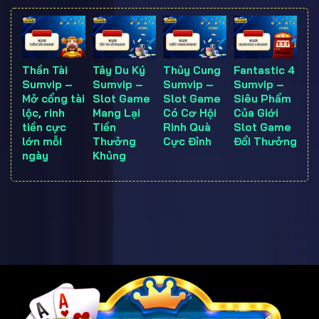
Thần Tài
Tây Du Ký
Thủy Cung
Fantastic 4
Sumvip –
Sumvip –
Sumvip –
Sumvip –
Mở cổng tài
Slot Game
Slot Game
Siêu Phẩm
lộc, rinh
Mang Lại
Có Cơ Hội
Của Giới
tiền cực
Tiền
Rinh Quà
Slot Game
lớn mỗi
Thưởng
Cực Đỉnh
Đổi Thưởng
ngày
Khủng