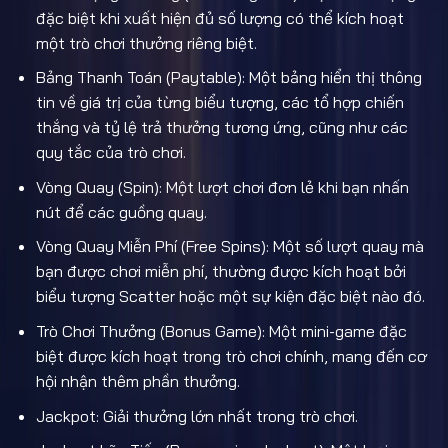
đặc biệt khi xuất hiện đủ số lượng có thể kích hoạt
một trò chơi thưởng riêng biệt.
Bảng Thanh Toán (Paytable): Một bảng hiển thị thông
tin về giá trị của từng biểu tượng, các tổ hợp chiến
thắng và tỷ lệ trả thưởng tương ứng, cũng như các
quy tắc của trò chơi.
Vòng Quay (Spin): Một lượt chơi đơn lẻ khi bạn nhấn
nút để các guồng quay.
Vòng Quay Miễn Phí (Free Spins): Một số lượt quay mà
bạn được chơi miễn phí, thường được kích hoạt bởi
biểu tượng Scatter hoặc một sự kiện đặc biệt nào đó.
Trò Chơi Thưởng (Bonus Game): Một mini-game đặc
biệt được kích hoạt trong trò chơi chính, mang đến cơ
hội nhận thêm phần thưởng.
Jackpot: Giải thưởng lớn nhất trong trò chơi.