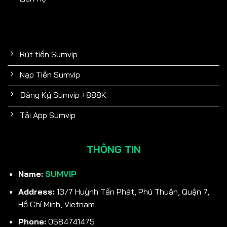
đều được kiểm định độc lập bởi các tổ chức quốc tế,
với RTP dao động từ 85% đến 97% – con số vượt trội
so với mặt bằng chung thị trường.
HƯỚN DẪN
Rút tiền Sumvip
Điều này có nghĩa với mỗi 100.000 đồng đặt cược, người
chơi có cơ hội nhận lại từ 85.000 đến 97.000 đồng tùy
Nạp Tiền Sumvip
vào loại game. Đặc biệt, dòng slot game từ các ông lớn
Đăng Ký Sumvip +888K
như Pragmatic Play, PG Soft, Microgaming đều duy trì
RTP ở mức 96-97%, mang lại lợi thế rõ rệt cho người
Tải App Sumvip
chơi. Hệ thống tạo số ngẫu nhiên RNG được chứng nhận
bởi GLI và iTech Labs đảm bảo mỗi kết quả đều hoàn
toàn công bằng, không bị can thiệp.
THÔNG TIN
Kho tàng ưu đãi khủng với hàng trăm chương
Name:
SUMVIP
trình khuyến mãi
Address:
13/7 Huỳnh Tấn Phát, Phú Thuận, Quận 7,
Sumvip sở hữu một trong những hệ thống khuyến mãi
Hồ Chí Minh, Vietnam
phong phú và hấp dẫn nhất hiện nay. Không đơn thuần
Phone:
0584741475
là tặng thưởng, mỗi chương trình đều được thiết kế