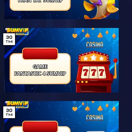
minh bất cứ lúc nào.
Theo
Hiệp hội Trò chơi Trực tuyến Châu Á (AOGA –
Asian Online Gaming Association)
, các thương hiệu có
giấy phép hợp lệ và kiểm toán định kỳ bởi bên thứ ba
30
độc lập thường có tỷ lệ tranh chấp thấp hơn 73% so
Th4
với các đơn vị hoạt động không có giấy phép. SumVip
nằm trong nhóm này với hồ sơ minh bạch và hệ thống
kiểm toán RNG (Random Number Generator – Bộ sinh số
ngẫu nhiên) được chứng nhận định kỳ.
“Một thương hiệu game bài đổi thưởng
uy tín cần hội đủ ba yếu tố cốt lõi: giấy
phép hoạt động minh bạch, hệ thống
RNG được kiểm toán độc lập và chính
30
Th4
sách bảo vệ người dùng rõ ràng.
SumVip đã thể hiện đầy đủ cả ba tiêu