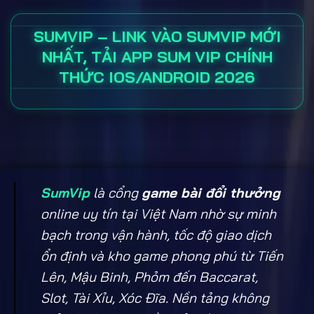
SUMVIP – LINK VÀO SUMVIP MỚI
NHẤT, TẢI APP SUM VIP CHÍNH
THỨC IOS/ANDROID 2026
SumVip
là cổng
game bài đổi thưởng
online uy tín tại Việt Nam nhờ sự minh
bạch trong vận hành, tốc độ giao dịch
ổn định và kho game phong phú từ Tiến
Lên, Mậu Binh, Phỏm đến Baccarat,
Slot, Tài Xỉu, Xóc Đĩa. Nền tảng không