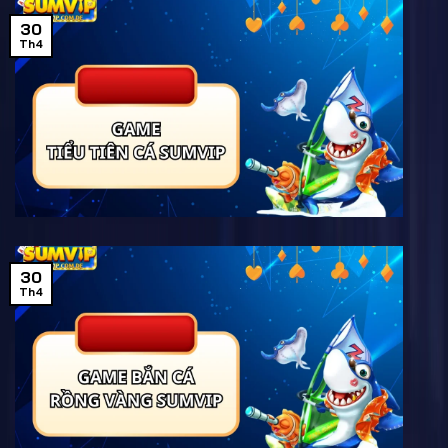
Tính đến tháng 03/2026,
SumVip
đã ghi nhận hơn
2
30
Th4
triệu tài khoản đăng ký
với tỷ lệ người dùng hoạt
động hàng tháng đạt mức ổn định, phản ánh mức độ
gắn kết cao của cộng đồng. Theo báo cáo nội bộ
thương hiệu, khoảng
68% người chơi quay trở lại
sau lần đầu trải nghiệm con số phản ánh chất lượng
dịch vụ đáng ghi nhận.
2M+
300+
30
Th4
TÀI KHOẢN ĐÃ ĐĂNG KÝ
TỰA GAME TRONG KHO
95–98%
94%