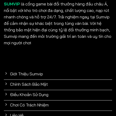
SUMVIP
là cổng game bài đổi thưởng hàng đầu châu Á,
nổi bật với kho trò chơi đa dạng, chất lượng cao, nạp rút
nhanh chóng và hỗ trợ 24/7. Trải nghiệm ngay tại Sumvip
để cảm nhận sự khác biệt trong từng ván bài. Với hệ
Giấy phép hoạt động SumVip – PAGCOR
thống bảo mật hiện đại cùng tỷ lệ đổi thưởng minh bạch,
Sumvip mang đến môi trường giải trí an toàn và uy tín cho
Lý do Sumvip trở thành sự lựa chọn số
mọi người chơi
một của game thủ Việt
Trong hành trình 5 năm phát triển, Sumvip đã tạo dựng
được niềm tin vững chắc từ hàng triệu người chơi nhờ
VỀ CHÚNG TÔI
những ưu thế cạnh tranh độc đáo. Các yếu tố sau đây
Giới Thiệu Sumvip
chính là chìa khóa giúp chúng tôi vượt trội so với đối thủ.
Chính Sách Bảo Mật
Tỷ lệ trả thưởng RTP minh bạch từ 85% đến
97%
Điều Khoản Sử Dụng
Một trong những yếu tố quan trọng nhất giúp người chơi
Chơi Có Trách Nhiệm
tin tưởng lựa chọn Sumvip chính là tỷ lệ RTP (Return to
Player) được công khai minh bạch. Toàn bộ game tại đây
Liên Hệ