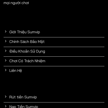
mọi người chơi
VỀ CHÚNG TÔI
Giới Thiệu Sumvip
Chính Sách Bảo Mật
Điều Khoản Sử Dụng
Chơi Có Trách Nhiệm
Liên Hệ
HƯỚN DẪN
Rút tiền Sumvip
Nạp Tiền Sumvip