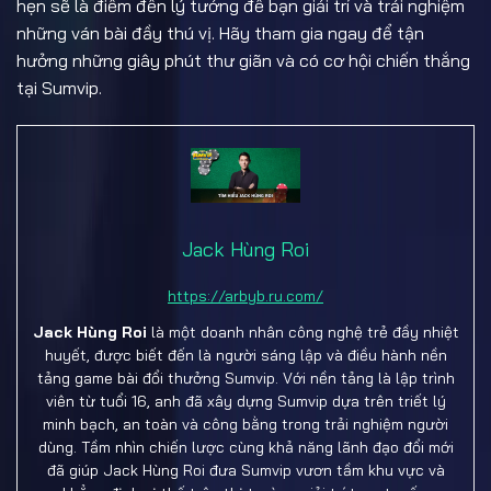
hẹn sẽ là điểm đến lý tưởng để bạn giải trí và trải nghiệm
những ván bài đầy thú vị. Hãy tham gia ngay để tận
hưởng những giây phút thư giãn và có cơ hội chiến thắng
tại Sumvip.
Jack Hùng Roi
https://arbyb.ru.com/
Jack Hùng Roi
là một doanh nhân công nghệ trẻ đầy nhiệt
huyết, được biết đến là người sáng lập và điều hành nền
tảng game bài đổi thưởng Sumvip. Với nền tảng là lập trình
viên từ tuổi 16, anh đã xây dựng Sumvip dựa trên triết lý
minh bạch, an toàn và công bằng trong trải nghiệm người
dùng. Tầm nhìn chiến lược cùng khả năng lãnh đạo đổi mới
đã giúp Jack Hùng Roi đưa Sumvip vươn tầm khu vực và