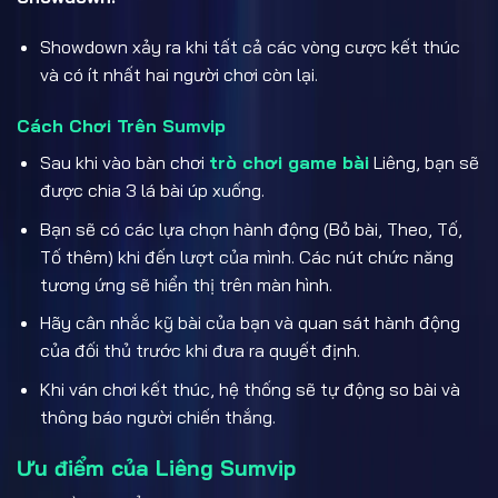
Showdown xảy ra khi tất cả các vòng cược kết thúc
và có ít nhất hai người chơi còn lại.
Cách Chơi Trên Sumvip
Sau khi vào bàn chơi
trò chơi game bài
Liêng, bạn sẽ
được chia 3 lá bài úp xuống.
Bạn sẽ có các lựa chọn hành động (Bỏ bài, Theo, Tố,
Tố thêm) khi đến lượt của mình. Các nút chức năng
tương ứng sẽ hiển thị trên màn hình.
Hãy cân nhắc kỹ bài của bạn và quan sát hành động
của đối thủ trước khi đưa ra quyết định.
Khi ván chơi kết thúc, hệ thống sẽ tự động so bài và
thông báo người chiến thắng.
Ưu điểm của Liêng Sumvip