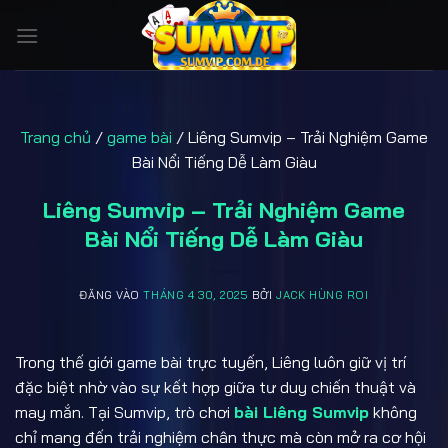
Bỏ
qua
nội
dung
Trang chủ
/
game bài
/
Liêng Sumvip – Trải Nghiệm Game
Bài Nổi Tiếng Dễ Làm Giàu
Liêng Sumvip – Trải Nghiệm Game
Bài Nổi Tiếng Dễ Làm Giàu
ĐĂNG VÀO
THÁNG 4 30, 2025
BỞI
JACK HÙNG ROI
Trong thế giới game bài trực tuyến, Liêng luôn giữ vị trí
đặc biệt nhờ vào sự kết hợp giữa tư duy chiến thuật và
may mắn. Tại Sumvip, trò chơi
bài
Liêng Sumvip
không
chỉ mang đến trải nghiệm chân thực mà còn mở ra cơ hội