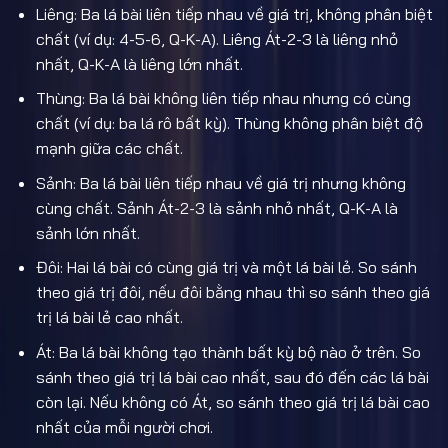
Liêng: Ba lá bài liên tiếp nhau về giá trị, không phân biệt
chất (ví dụ: 4-5-6, Q-K-A). Liêng Át-2-3 là liêng nhỏ
nhất, Q-K-A là liêng lớn nhất.
Thùng: Ba lá bài không liên tiếp nhau nhưng có cùng
chất (ví dụ: ba lá rô bất kỳ). Thùng không phân biệt độ
mạnh giữa các chất.
Sảnh: Ba lá bài liên tiếp nhau về giá trị nhưng không
cùng chất. Sảnh Át-2-3 là sảnh nhỏ nhất, Q-K-A là
sảnh lớn nhất.
Đôi: Hai lá bài có cùng giá trị và một lá bài lẻ. So sánh
theo giá trị đôi, nếu đôi bằng nhau thì so sánh theo giá
trị lá bài lẻ cao nhất.
Át: Ba lá bài không tạo thành bất kỳ bộ nào ở trên. So
sánh theo giá trị lá bài cao nhất, sau đó đến các lá bài
còn lại. Nếu không có Át, so sánh theo giá trị lá bài cao
nhất của mỗi người chơi.