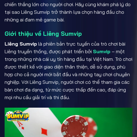
chiến thắng lớn cho người chơi. Hãy cùng khám phá lý do
tại sao Liêng Sumvip trở thành lựa chọn hàng đầu cho
những ai đam mê game bài.​
Giới thiệu về Liêng Sumvip
Liêng Sumvip
là phiên bản trực tuyến của trò chơi bài
Liêng truyền thống, được phát triển bởi
Sumvip
– một
trong những nhà cái uy tín hàng đầu tại Việt Nam. Trò chơi
được thiết kế với giao diện thân thiện, dễ sử dụng, phù
hợp cho cả người mới bắt đầu và những tay chơi chuyên
nghiệp. Với Liêng Sumvip, người chơi có thể tham gia các
bàn chơi đa dạng, từ mức cược thấp đến cao, đáp ứng
mọi nhu cầu giải trí và thi đấu.