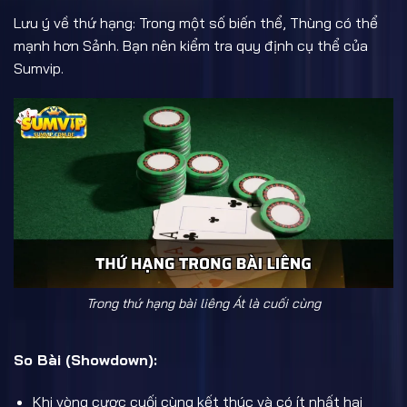
Lưu ý về thứ hạng: Trong một số biến thể, Thùng có thể
mạnh hơn Sảnh. Bạn nên kiểm tra quy định cụ thể của
Sumvip.
Trong thứ hạng bài liêng Át là cuối cùng
So Bài (Showdown):
Khi vòng cược cuối cùng kết thúc và có ít nhất hai