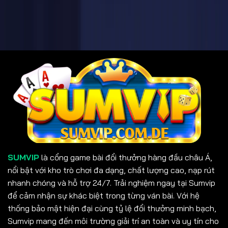
SUMVIP
là cổng game bài đổi thưởng hàng đầu châu Á,
nổi bật với kho trò chơi đa dạng, chất lượng cao, nạp rút
nhanh chóng và hỗ trợ 24/7. Trải nghiệm ngay tại Sumvip
để cảm nhận sự khác biệt trong từng ván bài. Với hệ
thống bảo mật hiện đại cùng tỷ lệ đổi thưởng minh bạch,
Sumvip mang đến môi trường giải trí an toàn và uy tín cho