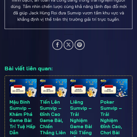
dùng. Tầm nhìn chiến lược cùng khả năng lãnh đạo đổi mới
đã giúp Jack Hùng Roi đưa Sumvip vươn tầm khu vực và
khẳng định vị thế trên thị trường giải trí trực tuyến.
Bài viết liên quan:
Mậu Binh
Tiến Lên
Liêng
Poker
Sumvip –
Sumvip –
Sumvip –
Sumvip –
Khám Phá
Đỉnh Cao
Trải
Trải
Game Bài
Game Bài,
Nghiệm
Nghiệm
Trí Tuệ Hấp
Chiến
Game Bài
Đỉnh Cao,
Dẫn
Thắng Liên
Nổi Tiếng
Chơi Bài