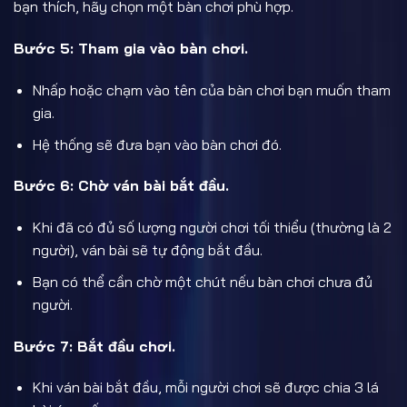
bạn thích, hãy chọn một bàn chơi phù hợp.
Bước 5: Tham gia vào bàn chơi.
Nhấp hoặc chạm vào tên của bàn chơi bạn muốn tham
gia.
Hệ thống sẽ đưa bạn vào bàn chơi đó.
Bước 6: Chờ ván bài bắt đầu.
Khi đã có đủ số lượng người chơi tối thiểu (thường là 2
người), ván bài sẽ tự động bắt đầu.
Bạn có thể cần chờ một chút nếu bàn chơi chưa đủ
người.
Bước 7: Bắt đầu chơi.
Khi ván bài bắt đầu, mỗi người chơi sẽ được chia 3 lá