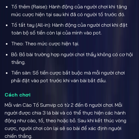
Tố thêm (Raise): Hành động của người chơi khi tăng
mức cược hiện tại sau khi đã có người tố trước đó.
Tố tất tay (All-in): Hành động của người chơi khi đặt
toàn bộ số tiền còn lại của mình vào pot.
Theo: Theo mức cược hiện tại.​
Bỏ: Bỏ bài trường hợp người chơi thấy không có cơ hội
thắng.​
Tiền sàn: Số tiền cược bắt buộc mà mỗi người chơi
phải đặt vào pot trước khi ván bài bắt đầu.
Cách chơi
Mỗi ván Cào Tố Sumvip có từ 2 đến 6 người chơi. Mỗi
người được chia 3 lá bài và có thể thực hiện các hành
động như cào, tố, theo hoặc bỏ. Sau khi kết thúc vòng
cược, người chơi còn lại sẽ so bài để xác định người
chiến thắng.​