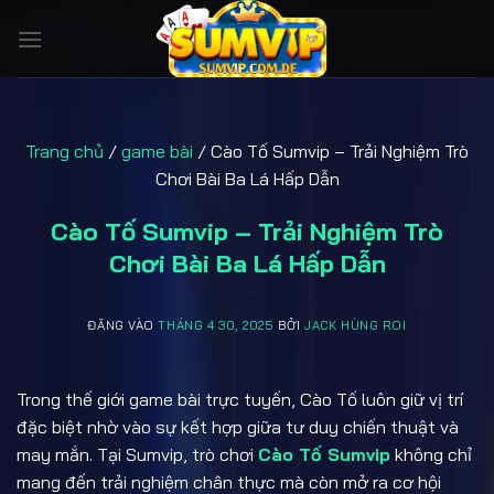
Bỏ
qua
nội
dung
Trang chủ
/
game bài
/
Cào Tố Sumvip – Trải Nghiệm Trò
Chơi Bài Ba Lá Hấp Dẫn
Cào Tố Sumvip – Trải Nghiệm Trò
Chơi Bài Ba Lá Hấp Dẫn
ĐĂNG VÀO
THÁNG 4 30, 2025
BỞI
JACK HÙNG ROI
Trong thế giới game bài trực tuyến, Cào Tố luôn giữ vị trí
đặc biệt nhờ vào sự kết hợp giữa tư duy chiến thuật và
may mắn. Tại Sumvip, trò chơi
Cào Tố Sumvip
không chỉ
mang đến trải nghiệm chân thực mà còn mở ra cơ hội