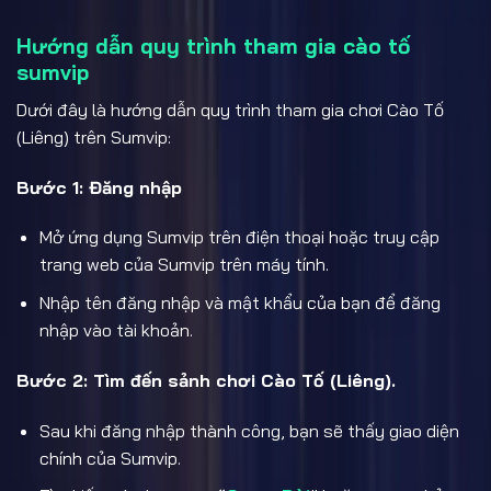
Hướng dẫn quy trình tham gia cào tố
sumvip
Dưới đây là hướng dẫn quy trình tham gia chơi Cào Tố
(Liêng) trên Sumvip:
Bước 1: Đăng nhập
Mở ứng dụng Sumvip trên điện thoại hoặc truy cập
trang web của Sumvip trên máy tính.
Nhập tên đăng nhập và mật khẩu của bạn để đăng
nhập vào tài khoản.
Bước 2: Tìm đến sảnh chơi Cào Tố (Liêng).
Sau khi đăng nhập thành công, bạn sẽ thấy giao diện
chính của Sumvip.